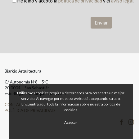
He leído y acepto la
política de privacidad
y el
aviso legal
.
Biarkio Arquitectura
C/ Autonomía Nº8 – 5ºC
20.0004 – San Sebastián
Utilizamos cookies propias y de terceros para ofrecerte un mejor
estudio@biarkioarquitectura.com
servicio. Al navegar por nuestra web estás aceptando su uso.
Encuentra
aquí
toda la información sobre nuestra política de
CONTACTO
cookies
POLÍTICA DE PRIVACIDAD
Aceptar